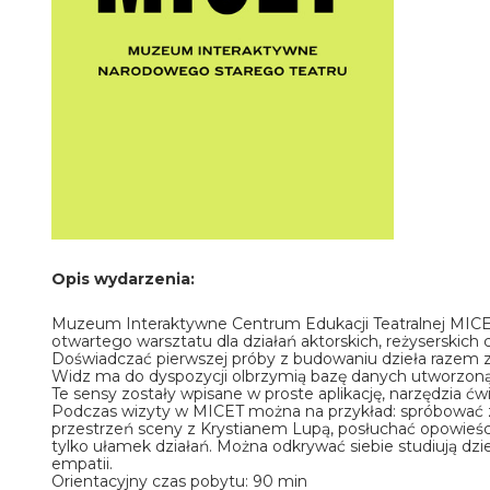
Opis wydarzenia:
Muzeum Interaktywne Centrum Edukacji Teatralnej MICE
otwartego warsztatu dla działań aktorskich, reżyserskic
Doświadczać pierwszej próby z budowaniu dzieła razem z 
Widz ma do dyspozycji olbrzymią bazę danych utworzoną z p
Te sensy zostały wpisane w proste aplikację, narzędzia ćw
Podczas wizyty w MICET można na przykład: spróbować z
przestrzeń sceny z Krystianem Lupą, posłuchać opowieśc
tylko ułamek działań. Można odkrywać siebie studiują dz
empatii.
Orientacyjny czas pobytu: 90 min