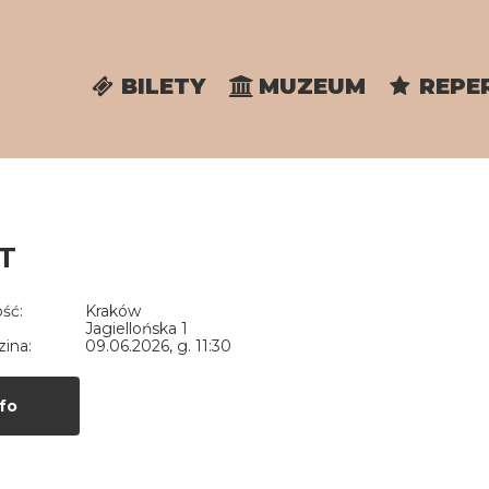
BILETY
MUZEUM
REPE
T
ść:
Kraków
Jagiellońska 1
zina:
09.06.2026, g. 11:30
fo