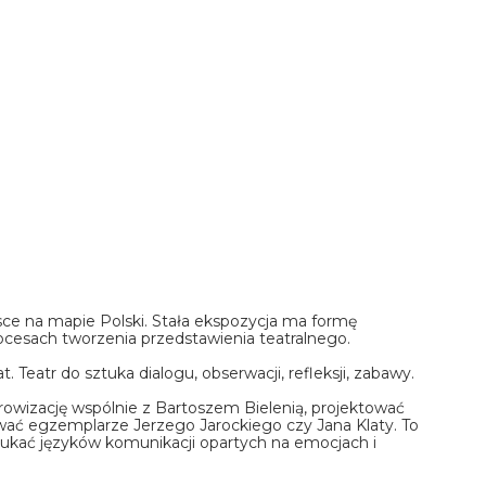
e na mapie Polski. Stała ekspozycja ma formę
ocesach tworzenia przedstawienia teatralnego.
Teatr do sztuka dialogu, obserwacji, refleksji, zabawy.
wizację wspólnie z Bartoszem Bielenią, projektować
wać egzemplarze Jerzego Jarockiego czy Jana Klaty. To
szukać języków komunikacji opartych na emocjach i