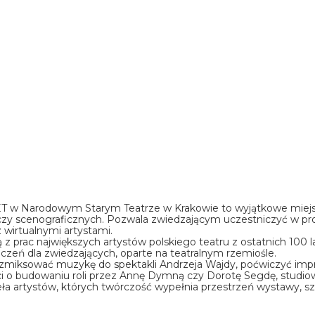
T w Narodowym Starym Teatrze w Krakowie to wyjątkowe miejsc
h czy scenograficznych. Pozwala zwiedzającym uczestniczyć w pr
wirtualnymi artystami.
rac największych artystów polskiego teatru z ostatnich 100 lat. 
iczeń dla zwiedzających, oparte na teatralnym rzemiośle.
miksować muzykę do spektakli Andrzeja Wajdy, poćwiczyć impro
i o budowaniu roli przez Annę Dymną czy Dorotę Segdę, studio
ieła artystów, których twórczość wypełnia przestrzeń wystawy, 