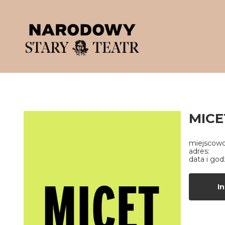
'
MICE
miejscowo
adres:
data i god
In