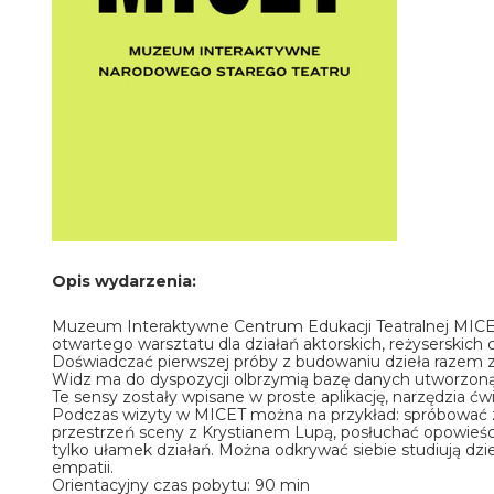
Opis wydarzenia:
Muzeum Interaktywne Centrum Edukacji Teatralnej MICE
otwartego warsztatu dla działań aktorskich, reżyserskic
Doświadczać pierwszej próby z budowaniu dzieła razem z 
Widz ma do dyspozycji olbrzymią bazę danych utworzoną z p
Te sensy zostały wpisane w proste aplikację, narzędzia ćw
Podczas wizyty w MICET można na przykład: spróbować z
przestrzeń sceny z Krystianem Lupą, posłuchać opowieśc
tylko ułamek działań. Można odkrywać siebie studiują dz
empatii.
Orientacyjny czas pobytu: 90 min