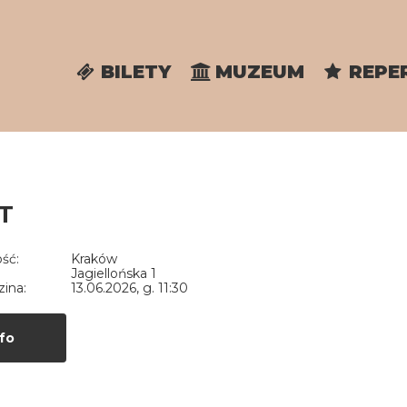
BILETY
MUZEUM
REPE
T
ść:
Kraków
Jagiellońska 1
zina:
13.06.2026, g. 11:30
fo