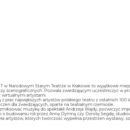
T w Narodowym Starym Teatrze w Krakowie to wyjątkowe miejsc
h czy scenograficznych. Pozwala zwiedzającym uczestniczyć w pr
wirtualnymi artystami.
rac największych artystów polskiego teatru z ostatnich 100 lat. 
iczeń dla zwiedzających, oparte na teatralnym rzemiośle.
miksować muzykę do spektakli Andrzeja Wajdy, poćwiczyć impro
i o budowaniu roli przez Annę Dymną czy Dorotę Segdę, studio
ieła artystów, których twórczość wypełnia przestrzeń wystawy, 