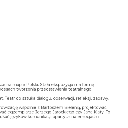
e na mapie Polski. Stała ekspozycja ma formę
ocesach tworzenia przedstawienia teatralnego.
Teatr do sztuka dialogu, obserwacji, refleksji, zabawy.
wizację wspólnie z Bartoszem Bielenią, projektować
wać egzemplarze Jerzego Jarockiego czy Jana Klaty. To
szukać języków komunikacji opartych na emocjach i