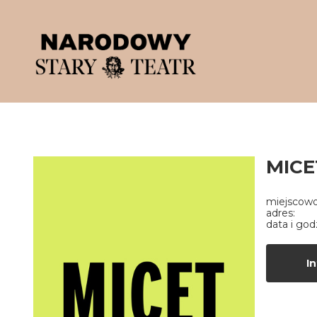
'
MICE
miejscowo
adres:
data i god
In