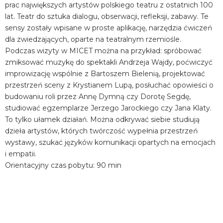
prac największych artystów polskiego teatru z ostatnich 100
lat. Teatr do sztuka dialogu, obserwacji, refleksji, zabawy. Te
sensy zostały wpisane w proste aplikację, narzędzia ćwiczeń
dla zwiedzających, oparte na teatralnym rzemiośle.
Podczas wizyty w MICET można na przykład: spróbować
zmiksować muzykę do spektakli Andrzeja Wajdy, poćwiczyć
improwizację wspólnie z Bartoszem Bielenią, projektować
przestrzeń sceny z Krystianem Lupą, posłuchać opowieści o
budowaniu roli przez Annę Dymną czy Dorotę Segdę,
studiować egzemplarze Jerzego Jarockiego czy Jana Klaty.
To tylko ułamek działań. Można odkrywać siebie studiują
dzieła artystów, których twórczość wypełnia przestrzeń
wystawy, szukać języków komunikacji opartych na emocjach
i empatii.
Orientacyjny czas pobytu: 90 min