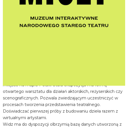
miejscowość:
Kraków
adres:
Jagiellońska 1
data i godzina:
24.06.2026, g. 11:30
Info
Opis wydarzenia:
Muzeum Interaktywne Centrum Edukacji Teatralnej MICET w
Narodowym Starym Teatrze w Krakowie to wyjątkowe
miejsce na mapie Polski. Stała ekspozycja ma formę
otwartego warsztatu dla działań aktorskich, reżyserskich czy
scenograficznych. Pozwala zwiedzającym uczestniczyć w
procesach tworzenia przedstawienia teatralnego.
Doświadczać pierwszej próby z budowaniu dzieła razem z
wirtualnymi artystami.
Widz ma do dyspozycji olbrzymią bazę danych utworzoną z