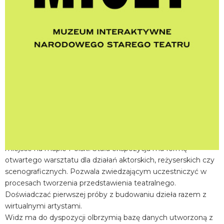
miejscowość:
Kraków
adres:
Jagiellońska 1
data i godzina:
18.07.2026, g. 11:30
Info
Opis wydarzenia:
Muzeum Interaktywne Centrum Edukacji Teatralnej MICET w
Narodowym Starym Teatrze w Krakowie to wyjątkowe
miejsce na mapie Polski. Stała ekspozycja ma formę
otwartego warsztatu dla działań aktorskich, reżyserskich czy
scenograficznych. Pozwala zwiedzającym uczestniczyć w
procesach tworzenia przedstawienia teatralnego.
Doświadczać pierwszej próby z budowaniu dzieła razem z
wirtualnymi artystami.
Widz ma do dyspozycji olbrzymią bazę danych utworzoną z