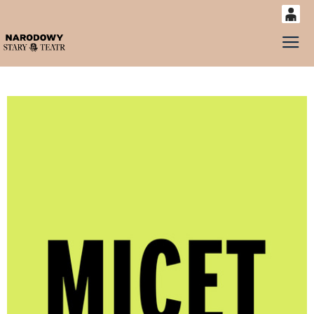
0
Gł
'
0,00
PLN
14
53
MICET