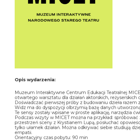
Opis wydarzenia:
Muzeum Interaktywne Centrum Edukacji Teatralnej MICE
otwartego warsztatu dla działań aktorskich, reżyserskic
Doświadczać pierwszej próby z budowaniu dzieła razem z 
Widz ma do dyspozycji olbrzymią bazę danych utworzoną z p
Te sensy zostały wpisane w proste aplikację, narzędzia ćw
Podczas wizyty w MICET można na przykład: spróbować z
przestrzeń sceny z Krystianem Lupą, posłuchać opowieśc
tylko ułamek działań. Można odkrywać siebie studiują dz
empatii.
Orientacyjny czas pobytu: 90 min