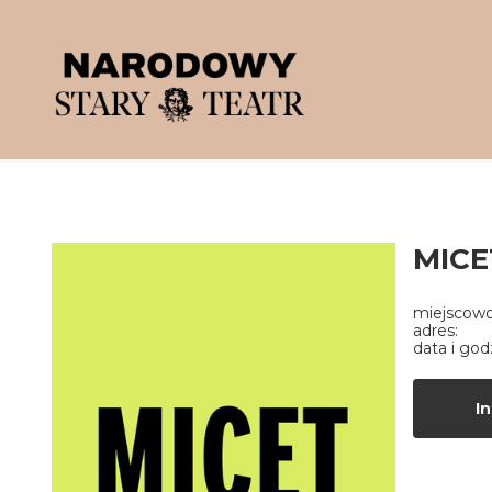
'
MICE
miejscowo
adres:
data i god
In