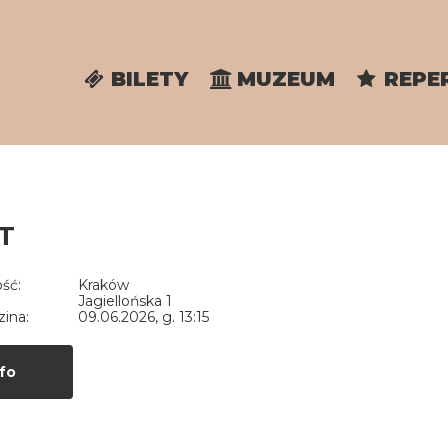
BILETY
MUZEUM
REPE
T
ść:
Kraków
Jagiellońska 1
zina:
09.06.2026, g. 13:15
fo