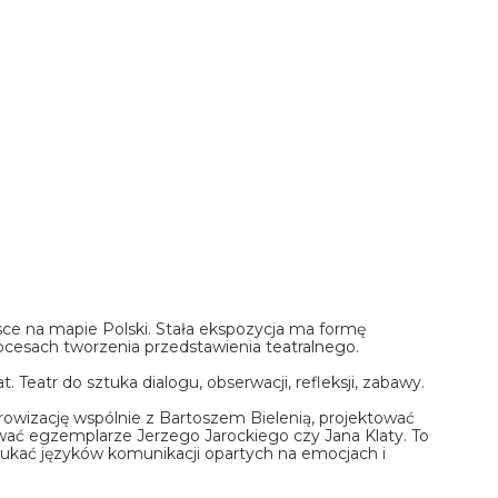
e na mapie Polski. Stała ekspozycja ma formę
ocesach tworzenia przedstawienia teatralnego.
Teatr do sztuka dialogu, obserwacji, refleksji, zabawy.
wizację wspólnie z Bartoszem Bielenią, projektować
wać egzemplarze Jerzego Jarockiego czy Jana Klaty. To
szukać języków komunikacji opartych na emocjach i