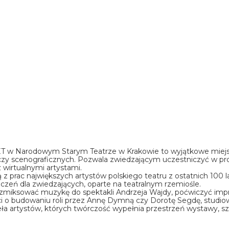
T w Narodowym Starym Teatrze w Krakowie to wyjątkowe miejsc
h czy scenograficznych. Pozwala zwiedzającym uczestniczyć w pr
wirtualnymi artystami.
rac największych artystów polskiego teatru z ostatnich 100 lat. 
iczeń dla zwiedzających, oparte na teatralnym rzemiośle.
miksować muzykę do spektakli Andrzeja Wajdy, poćwiczyć impro
i o budowaniu roli przez Annę Dymną czy Dorotę Segdę, studio
ieła artystów, których twórczość wypełnia przestrzeń wystawy, 