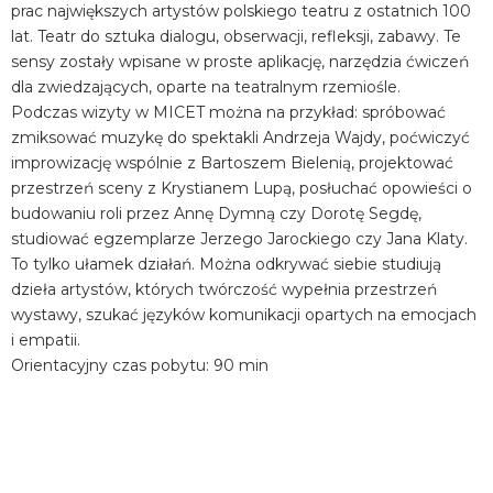
prac największych artystów polskiego teatru z ostatnich 100
lat. Teatr do sztuka dialogu, obserwacji, refleksji, zabawy. Te
sensy zostały wpisane w proste aplikację, narzędzia ćwiczeń
dla zwiedzających, oparte na teatralnym rzemiośle.
Podczas wizyty w MICET można na przykład: spróbować
zmiksować muzykę do spektakli Andrzeja Wajdy, poćwiczyć
improwizację wspólnie z Bartoszem Bielenią, projektować
przestrzeń sceny z Krystianem Lupą, posłuchać opowieści o
budowaniu roli przez Annę Dymną czy Dorotę Segdę,
studiować egzemplarze Jerzego Jarockiego czy Jana Klaty.
To tylko ułamek działań. Można odkrywać siebie studiują
dzieła artystów, których twórczość wypełnia przestrzeń
wystawy, szukać języków komunikacji opartych na emocjach
i empatii.
Orientacyjny czas pobytu: 90 min