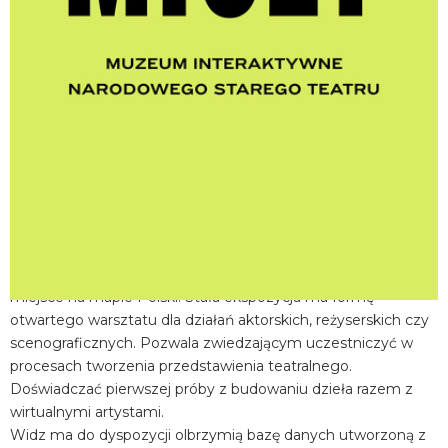
miejscowość:
Kraków
adres:
Jagiellońska 1
data i godzina:
10.07.2026, g. 13:15
Info
Opis wydarzenia:
Muzeum Interaktywne Centrum Edukacji Teatralnej MICET w
Narodowym Starym Teatrze w Krakowie to wyjątkowe
miejsce na mapie Polski. Stała ekspozycja ma formę
otwartego warsztatu dla działań aktorskich, reżyserskich czy
scenograficznych. Pozwala zwiedzającym uczestniczyć w
procesach tworzenia przedstawienia teatralnego.
Doświadczać pierwszej próby z budowaniu dzieła razem z
wirtualnymi artystami.
Widz ma do dyspozycji olbrzymią bazę danych utworzoną z