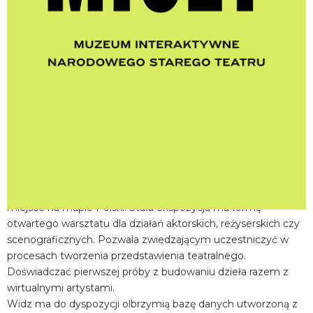
miejscowość:
Kraków
adres:
Jagiellońska 1
data i godzina:
29.07.2026, g. 13:15
Info
Opis wydarzenia:
Muzeum Interaktywne Centrum Edukacji Teatralnej MICET w
Narodowym Starym Teatrze w Krakowie to wyjątkowe
miejsce na mapie Polski. Stała ekspozycja ma formę
otwartego warsztatu dla działań aktorskich, reżyserskich czy
scenograficznych. Pozwala zwiedzającym uczestniczyć w
procesach tworzenia przedstawienia teatralnego.
Doświadczać pierwszej próby z budowaniu dzieła razem z
wirtualnymi artystami.
Widz ma do dyspozycji olbrzymią bazę danych utworzoną z