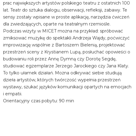
prac największych artystów polskiego teatru z ostatnich 100
lat. Teatr do sztuka dialogu, obserwacji, refleksji, zabawy. Te
sensy zostały wpisane w proste aplikację, narzędzia ćwiczeń
dla zwiedzających, oparte na teatralnym rzemiośle.
Podczas wizyty w MICET można na przykład: spróbować
zmiksować muzykę do spektakli Andrzeja Wajdy, poćwiczyć
improwizację wspólnie z Bartoszem Bielenią, projektować
przestrzeń sceny z Krystianem Lupą, posłuchać opowieści o
budowaniu roli przez Annę Dymną czy Dorotę Segdę,
studiować egzemplarze Jerzego Jarockiego czy Jana Klaty.
To tylko ułamek działań. Można odkrywać siebie studiują
dzieła artystów, których twórczość wypełnia przestrzeń
wystawy, szukać języków komunikacji opartych na emocjach
i empatii.
Orientacyjny czas pobytu: 90 min