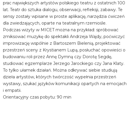
prac największych artystów polskiego teatru z ostatnich 100
lat. Teatr do sztuka dialogu, obserwacji, refleksji, zabawy. Te
sensy zostały wpisane w proste aplikację, narzędzia ćwiczeń
dla zwiedzających, oparte na teatralnym rzemiośle.
Podczas wizyty w MICET można na przykład: spróbować
zmiksować muzykę do spektakli Andrzeja Wajdy, poćwiczyć
improwizację wspólnie z Bartoszem Bielenią, projektować
przestrzeń sceny z Krystianem Lupą, posłuchać opowieści o
budowaniu roli przez Annę Dymną czy Dorotę Segdę,
studiować egzemplarze Jerzego Jarockiego czy Jana Klaty.
To tylko ułamek działań. Można odkrywać siebie studiują
dzieła artystów, których twórczość wypełnia przestrzeń
wystawy, szukać języków komunikacji opartych na emocjach
i empatii.
Orientacyjny czas pobytu: 90 min