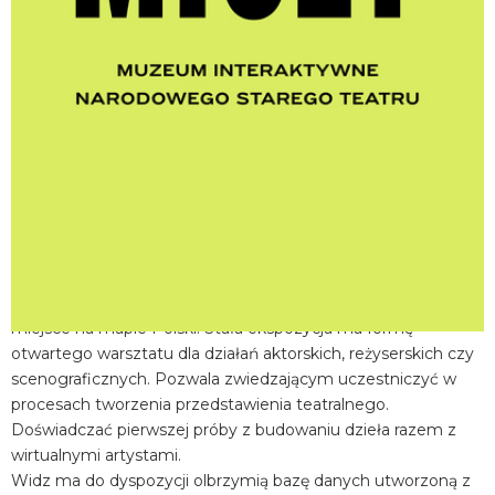
miejscowość:
Kraków
adres:
Jagiellońska 1
data i godzina:
02.07.2026, g. 15:00
Info
Opis wydarzenia:
Muzeum Interaktywne Centrum Edukacji Teatralnej MICET w
Narodowym Starym Teatrze w Krakowie to wyjątkowe
miejsce na mapie Polski. Stała ekspozycja ma formę
otwartego warsztatu dla działań aktorskich, reżyserskich czy
scenograficznych. Pozwala zwiedzającym uczestniczyć w
procesach tworzenia przedstawienia teatralnego.
Doświadczać pierwszej próby z budowaniu dzieła razem z
wirtualnymi artystami.
Widz ma do dyspozycji olbrzymią bazę danych utworzoną z