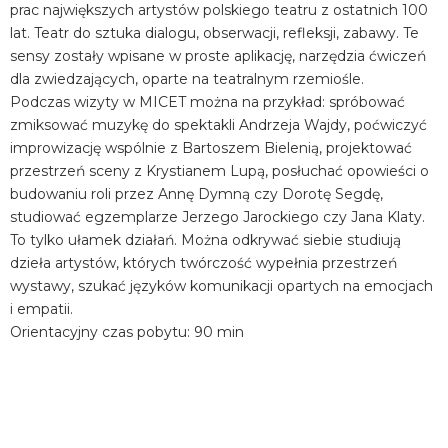
prac największych artystów polskiego teatru z ostatnich 100
lat. Teatr do sztuka dialogu, obserwacji, refleksji, zabawy. Te
sensy zostały wpisane w proste aplikację, narzędzia ćwiczeń
dla zwiedzających, oparte na teatralnym rzemiośle.
Podczas wizyty w MICET można na przykład: spróbować
zmiksować muzykę do spektakli Andrzeja Wajdy, poćwiczyć
improwizację wspólnie z Bartoszem Bielenią, projektować
przestrzeń sceny z Krystianem Lupą, posłuchać opowieści o
budowaniu roli przez Annę Dymną czy Dorotę Segdę,
studiować egzemplarze Jerzego Jarockiego czy Jana Klaty.
To tylko ułamek działań. Można odkrywać siebie studiują
dzieła artystów, których twórczość wypełnia przestrzeń
wystawy, szukać języków komunikacji opartych na emocjach
i empatii.
Orientacyjny czas pobytu: 90 min