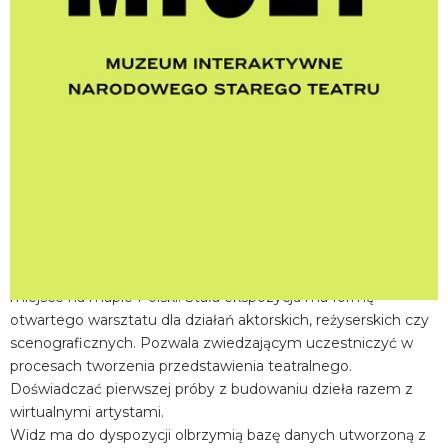
miejscowość:
Kraków
adres:
Jagiellońska 1
data i godzina:
05.06.2026, g. 16:45
Info
Opis wydarzenia:
Muzeum Interaktywne Centrum Edukacji Teatralnej MICET w
Narodowym Starym Teatrze w Krakowie to wyjątkowe
miejsce na mapie Polski. Stała ekspozycja ma formę
otwartego warsztatu dla działań aktorskich, reżyserskich czy
scenograficznych. Pozwala zwiedzającym uczestniczyć w
procesach tworzenia przedstawienia teatralnego.
Doświadczać pierwszej próby z budowaniu dzieła razem z
wirtualnymi artystami.
Widz ma do dyspozycji olbrzymią bazę danych utworzoną z