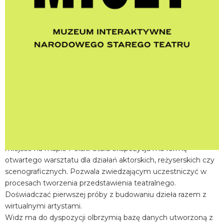
miejscowość:
Kraków
adres:
Jagiellońska 1
data i godzina:
12.06.2026, g. 16:45
Info
Opis wydarzenia:
Muzeum Interaktywne Centrum Edukacji Teatralnej MICET w
Narodowym Starym Teatrze w Krakowie to wyjątkowe
miejsce na mapie Polski. Stała ekspozycja ma formę
otwartego warsztatu dla działań aktorskich, reżyserskich czy
scenograficznych. Pozwala zwiedzającym uczestniczyć w
procesach tworzenia przedstawienia teatralnego.
Doświadczać pierwszej próby z budowaniu dzieła razem z
wirtualnymi artystami.
Widz ma do dyspozycji olbrzymią bazę danych utworzoną z