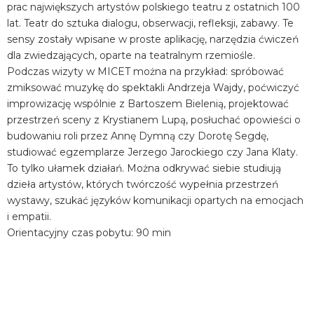
prac największych artystów polskiego teatru z ostatnich 100
lat. Teatr do sztuka dialogu, obserwacji, refleksji, zabawy. Te
sensy zostały wpisane w proste aplikację, narzędzia ćwiczeń
dla zwiedzających, oparte na teatralnym rzemiośle.
Podczas wizyty w MICET można na przykład: spróbować
zmiksować muzykę do spektakli Andrzeja Wajdy, poćwiczyć
improwizację wspólnie z Bartoszem Bielenią, projektować
przestrzeń sceny z Krystianem Lupą, posłuchać opowieści o
budowaniu roli przez Annę Dymną czy Dorotę Segdę,
studiować egzemplarze Jerzego Jarockiego czy Jana Klaty.
To tylko ułamek działań. Można odkrywać siebie studiują
dzieła artystów, których twórczość wypełnia przestrzeń
wystawy, szukać języków komunikacji opartych na emocjach
i empatii.
Orientacyjny czas pobytu: 90 min