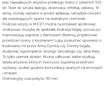
prac największych artystów polskiego teatru z ostatnich 100
lat. Teatr do sztuka dialogu, obserwacji, refleksji, zabawy. Te
sensy zostały wpisane w proste aplikację, narzędzia ćwiczeń
dla zwiedzających, oparte na teatralnym rzemiośle.
Podczas wizyty w MICET można na przykład: spróbować
zmiksować muzykę do spektakli Andrzeja Wajdy, poćwiczyć
improwizację wspólnie z Bartoszem Bielenią, projektować
przestrzeń sceny z Krystianem Lupą, posłuchać opowieści o
budowaniu roli przez Annę Dymną czy Dorotę Segdę,
studiować egzemplarze Jerzego Jarockiego czy Jana Klaty.
To tylko ułamek działań. Można odkrywać siebie studiują
dzieła artystów, których twórczość wypełnia przestrzeń
wystawy, szukać języków komunikacji opartych na emocjach
i empatii.
Orientacyjny czas pobytu: 90 min