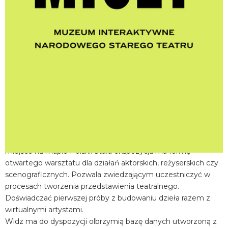
miejscowość:
Kraków
adres:
Jagiellońska 1
data i godzina:
20.06.2026, g. 16:45
Info
Opis wydarzenia:
Muzeum Interaktywne Centrum Edukacji Teatralnej MICET w
Narodowym Starym Teatrze w Krakowie to wyjątkowe
miejsce na mapie Polski. Stała ekspozycja ma formę
otwartego warsztatu dla działań aktorskich, reżyserskich czy
scenograficznych. Pozwala zwiedzającym uczestniczyć w
procesach tworzenia przedstawienia teatralnego.
Doświadczać pierwszej próby z budowaniu dzieła razem z
wirtualnymi artystami.
Widz ma do dyspozycji olbrzymią bazę danych utworzoną z