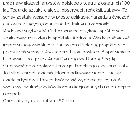
prac największych artystów polskiego teatru z ostatnich 100
lat. Teatr do sztuka dialogu, obserwacji, refleksji, zabawy. Te
sensy zostały wpisane w proste aplikację, narzędzia ćwiczeń
dla zwiedzających, oparte na teatralnym rzemiośle.
Podczas wizyty w MICET można na przykład: spróbować
zmiksować muzykę do spektakli Andrzeja Wajdy, poćwiczyć
improwizację wspólnie z Bartoszem Bielenią, projektować
przestrzeń sceny z Krystianem Lupą, posłuchać opowieści o
budowaniu roli przez Annę Dymną czy Dorotę Segdę,
studiować egzemplarze Jerzego Jarockiego czy Jana Klaty.
To tylko ułamek działań. Można odkrywać siebie studiują
dzieła artystów, których twórczość wypełnia przestrzeń
wystawy, szukać języków komunikacji opartych na emocjach
i empatii.
Orientacyjny czas pobytu: 90 min