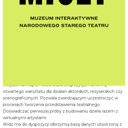
miejscowość:
Kraków
adres:
Jagiellońska 1
data i godzina:
03.07.2026, g. 16:45
Info
Opis wydarzenia:
Muzeum Interaktywne Centrum Edukacji Teatralnej MICET w
Narodowym Starym Teatrze w Krakowie to wyjątkowe
miejsce na mapie Polski. Stała ekspozycja ma formę
otwartego warsztatu dla działań aktorskich, reżyserskich czy
scenograficznych. Pozwala zwiedzającym uczestniczyć w
procesach tworzenia przedstawienia teatralnego.
Doświadczać pierwszej próby z budowaniu dzieła razem z
wirtualnymi artystami.
Widz ma do dyspozycji olbrzymią bazę danych utworzoną z