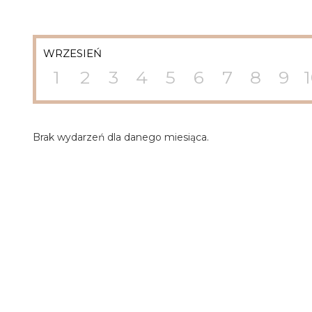
WRZESIEŃ
1
2
3
4
5
6
7
8
9
Brak wydarzeń dla danego miesiąca.