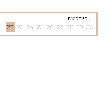
PAŹDZIERNIK
21
22
23
24
25
26
27
28
29
30