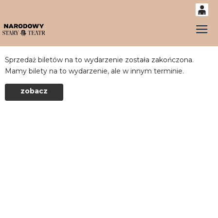
0
Gł
'
0,00
PLN
Sprzedaż biletów na to wydarzenie została zakończona.
Mamy bilety na to wydarzenie, ale w innym terminie.
14
54
zobacz