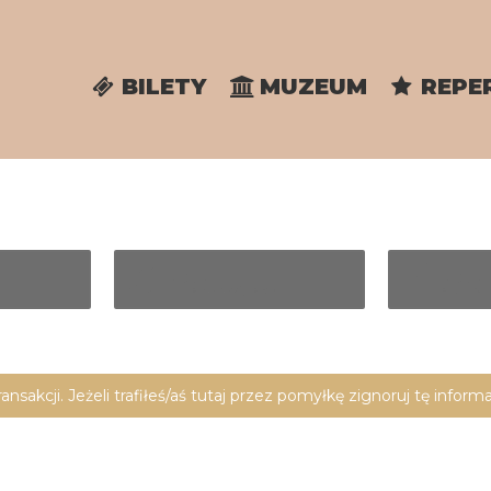
BILETY
MUZEUM
REPE
3
4
KROK
KROK
DANE KUPUJĄCEGO
FINALIZA
akcji. Jeżeli trafiłeś/aś tutaj przez pomyłkę zignoruj tę informac