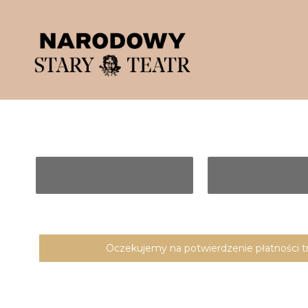
'
1
2
KROK
KROK
DODANIE DO KOSZYKA
KOSZYK
Oczekujemy na potwierdzenie płatności trans