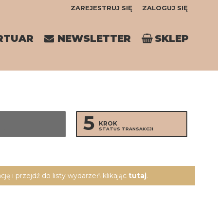
ZAREJESTRUJ SIĘ
ZALOGUJ SIĘ
0
RTUAR
NEWSLETTER
SKLEP
0,00
PLN
14
5
KROK
CJA
STATUS TRANSAKCJI
ję i przejdź do listy wydarzeń klikając
tutaj
.