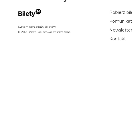
Pobierz bi
Komunikat
System sprzedaży Biletów
Newslette
© 2025 Wszelkie prawa zastrzeżone
Kontakt