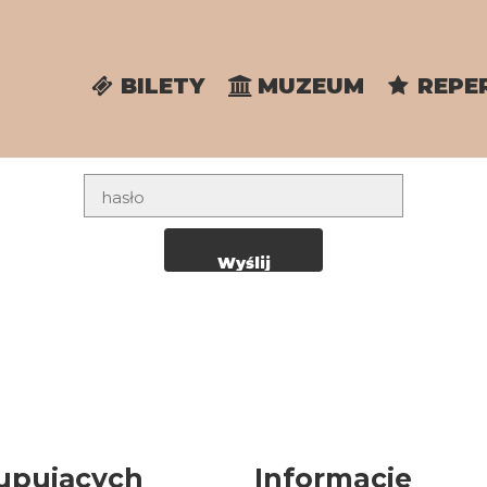
BILETY
MUZEUM
REPE
upujących
Informacje