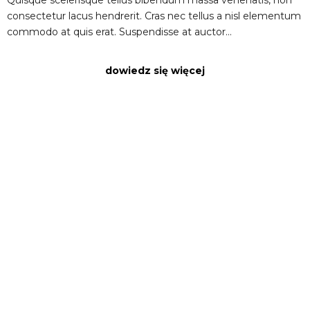
Quisque scelerisque tellus bibendum massa venenatis, non
consectetur lacus hendrerit. Cras nec tellus a nisl elementum
commodo at quis erat. Suspendisse at auctor…
dowiedz się więcej