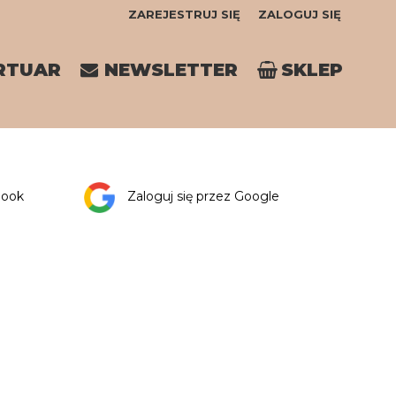
ZAREJESTRUJ SIĘ
ZALOGUJ SIĘ
0
RTUAR
NEWSLETTER
SKLEP
0,00
PLN
14
book
Zaloguj się przez Google