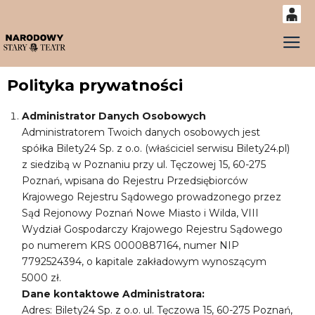
0
Gł
'
0,00
Polityka prywatności
PLN
Administrator Danych Osobowych
14
52
Administratorem Twoich danych osobowych jest
spółka Bilety24 Sp. z o.o. (właściciel serwisu Bilety24.pl)
z siedzibą w Poznaniu przy ul. Tęczowej 15, 60-275
Poznań, wpisana do Rejestru Przedsiębiorców
Krajowego Rejestru Sądowego prowadzonego przez
Sąd Rejonowy Poznań Nowe Miasto i Wilda, VIII
Wydział Gospodarczy Krajowego Rejestru Sądowego
po numerem KRS 0000887164, numer NIP
7792524394, o kapitale zakładowym wynoszącym
5000 zł.
Dane kontaktowe Administratora:
Adres: Bilety24 Sp. z o.o. ul. Tęczowa 15, 60-275 Poznań,