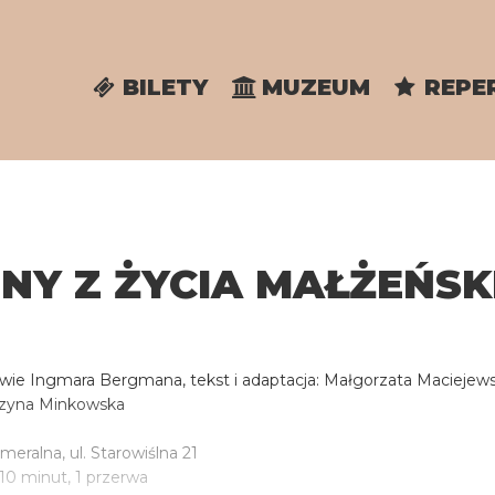
BILETY
MUZEUM
REPE
NY Z ŻYCIA MAŁŻEŃSK
wie Ingmara Bergmana, tekst i adaptacja: Małgorzata Maciejew
rzyna Minkowska
eralna, ul. Starowiślna 21
10 minut, 1 przerwa