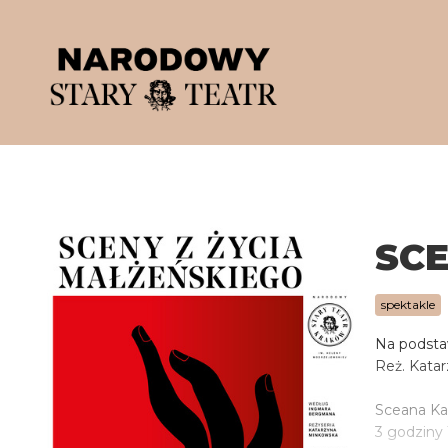
'
SCE
spektakle
Na podsta
Reż. Kata
Sceana Kam
3 godziny 