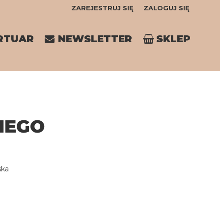
ZAREJESTRUJ SIĘ
ZALOGUJ SIĘ
0
RTUAR
NEWSLETTER
SKLEP
0,00
PLN
14
IEGO
ska