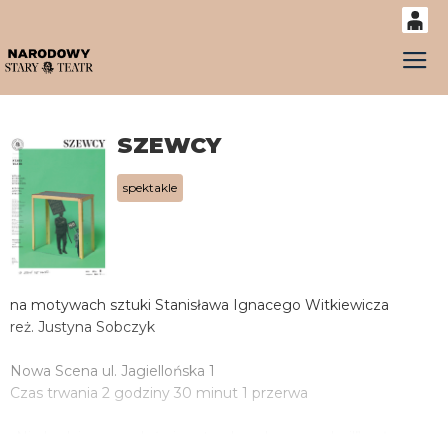
0
Gł
'
0,00
PLN
SZEWCY
14
52
spektakle
na motywach sztuki Stanisława Ignacego Witkiewicza
reż. Justyna Sobczyk
Nowa Scena ul. Jagiellońska 1
Czas trwania 2 godziny 30 minut 1 przerwa
„Nie będziemy gadać niepotrzebnych rzeczy, hej!” – słynna