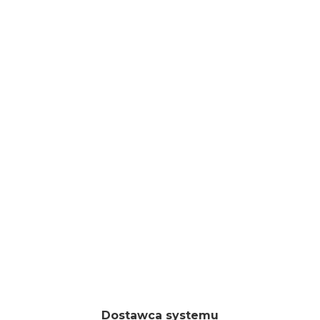
Joanna Kuźmienko - Asystentka reżysera, wideo
Basia Bińkowska - Scenografia / kostiumy
Tobiasz Sebastian Berg - Choreografia
Sebastian Świąder - Kompozycja
Julia Łucja Mazur - Asystentka scenografki
Dostawca systemu