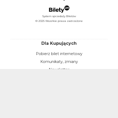
System sprzedaży Biletów
© 2025 Wszelkie prawa zastrzeżone
Dla Kupujących
Pobierz bilet internetowy
Komunikaty, zmiany
Newsletter
Kontakt
Regulamin zakupów internetowych
Polityka cookies