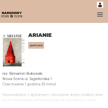
0
Gł
'
0,00
PLN
ARIANIE
14
53
spektakle
reż. Beniamin Bukowski
Nowa Scena ul. Jagiellońska 1
Czas trwania 1 godzina 35 minut
Opowiedziane z dystansem i dowcipnie dzieje polskich arian
na tle europejskiej reformacji stają się opowieścią o kraju
tolerancji i swobody, świeżych umysłów, z otwartymi