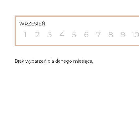
WRZESIEŃ
1
2
3
4
5
6
7
8
9
1
Brak wydarzeń dla danego miesiąca.