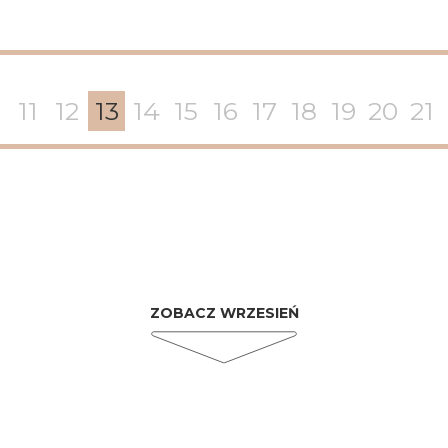
0
11
12
13
14
15
16
17
18
19
20
21
ZOBACZ WRZESIEŃ