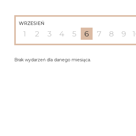
WRZESIEŃ
1
2
3
4
5
6
7
8
9
Brak wydarzeń dla danego miesiąca.