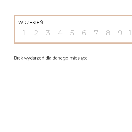
WRZESIEŃ
1
2
3
4
5
6
7
8
9
Brak wydarzeń dla danego miesiąca.