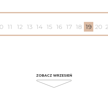
10
11
12
13
14
15
16
17
18
19
20
ZOBACZ WRZESIEŃ